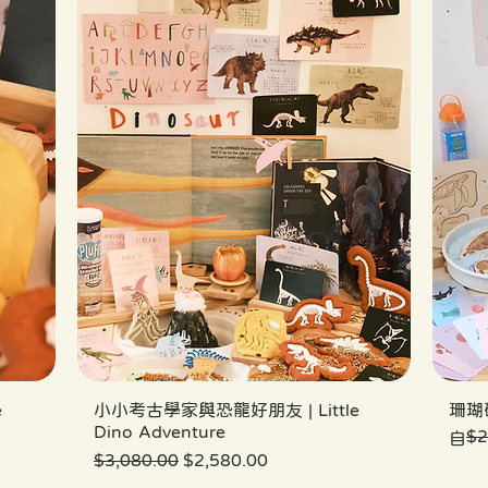
e
小小考古學家與恐龍好朋友 | Little
珊瑚
Dino Adventure
$2
一般
促銷
自
一般價格
促銷價格
$3,080.00
$2,580.00