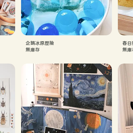
企鵝冰原歷險
春日
無庫存
無庫