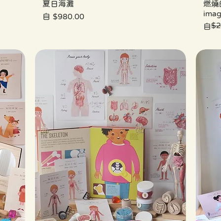
夏日海灘
燃燒的靈
imag
促銷價格
自
$980.00
$2
一般
促銷
自