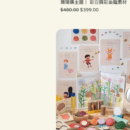
珊瑚礁主題｜ 彩豆與彩染麵素材
一般價格
促銷價格
$480.00
$399.00