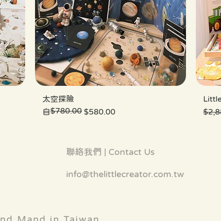
太空探險
Lit
$780.00
一般價格
促銷價格
一般
自
$580.00
$2,8
聯絡我們 | Contact Us
info@thelittlecreator.com.tw
d Mand in Taiwan