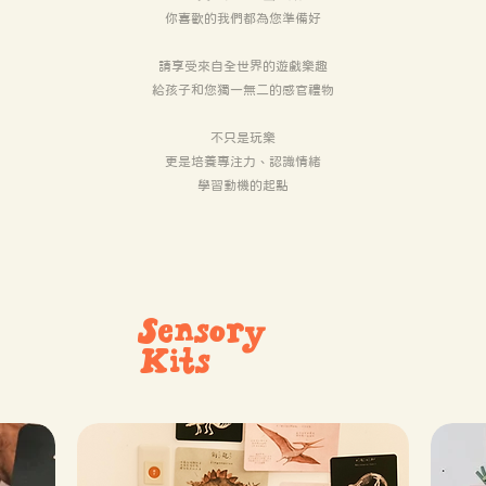
你喜歡的我們都為您準備好
​請享受來自全世界的遊戲樂趣
​給孩子和您獨一無二的感官禮物
不只是玩樂
更是培養專注力、認識情緒
學習動機的起點
Sensory
Kits