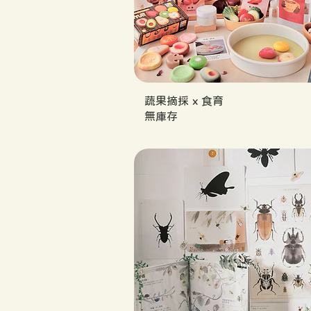
蔬果摘採 x 食育
無庫存