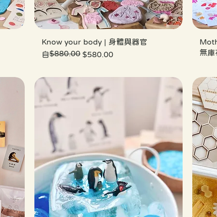
Know your body | 身體與器官
Mot
無庫
$880.00
一般價格
促銷價格
自
$580.00