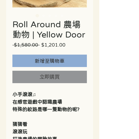
Roll Around 農場
動物 | Yellow Door
一
促
 $1,580.00 
$1,201.00
般
銷
價
價
格
格
新增至購物車
立即購買
小手滾滾♫
在感官遊戲中認識農場
特殊的紋路是哪一隻動物的呢?
猜猜看
滾滾玩