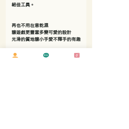
絕佳工具。
再也不用在意乾濕
讓遊戲更豐富多變可愛的設計
光滑的質地讓小手愛不釋手的有趣
┄┄▸◂┄┄ ▸◂┄┄ ▸◂┄┄ ▸◂┄┄
#原裝進口「來自英國五感品牌」
自2006年於英國創立初始發想於
擁有戶外、
自然元素的泥巴廚房專注於設計、
生產獨特的play stone 遊戲石讓
孩子可以盡情的遊玩
享受遊戲帶來的快樂
小小手的尺寸無毒、且耐用耐玩