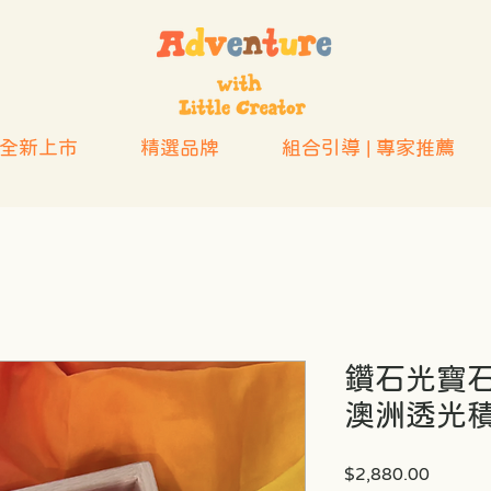
全新上市
精選品牌
組合引導 | 專家推薦
鑽石光寶石
澳洲透光
價
$2,880.00
格