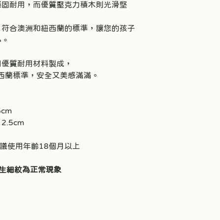
穩固耐用，而優質壓克力積木則光滑堅
，符合澳洲和紐西蘭的標準，讓您的孩子
心。
用優質耐用材料製成，
西蘭標準，安全又美感滿滿。
.5cm
x 2.5cm
，建議使用年齡18個月以上
生細紋為正常現象