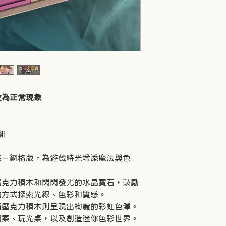
紋為正常現象
組
裝－網格版，為遊戲時光增添魔法與色
壓克力積木和閃閃發光的水晶寶石，鼓勵
的方式探索光線、色彩和質感。
而壓克力積木則呈現出絢麗的彩虹色澤。
圖案、玩光桌，以及創造迷你色彩世界。