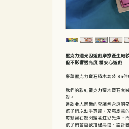
壓克力透光因遊戲摩擦產生細
但不影響透光度 請安心遊戲
豪華壓克力寶石積木套裝 35件
我們的彩虹壓克力積木寶石套
彩。
這款令人驚豔的套裝包含透明
孩子們以動手實踐、充滿創意
每顆寶石都閃耀著虹彩光澤，
孩子們會喜歡搭建高塔、設計