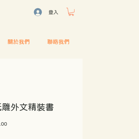
登入
關於我們
聯絡我們
紙雕外文精裝書
促
.00
銷
價
格