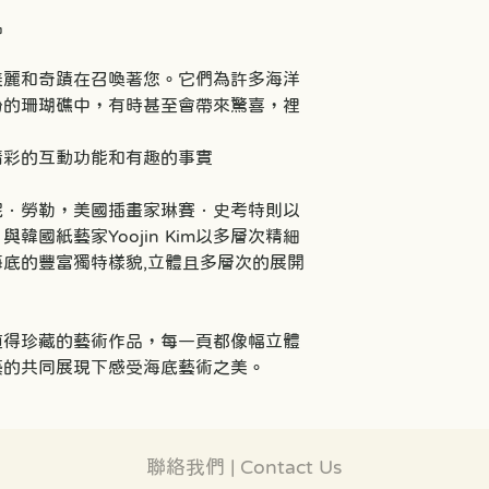
品
美麗和奇蹟在召喚著您。它們為許多海洋
紛的珊瑚礁中，有時甚至會帶來驚喜，裡
精彩的互動功能和有趣的事實
妮．勞勒，美國插畫家琳賽．史考特則以
國紙藝家Yoojin Kim以多層次精細
底的豐富獨特樣貌,立體且多層次的展開
值得珍藏的藝術作品，每一頁都像幅立體
藝的共同展現下感受海底藝術之美。
聯絡我們 | Contact Us