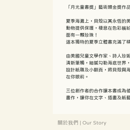
「月光童書獎」藝術類金獎作
夏季海灘上，貝殼以其永恆的
動物提供保護，棲息在色彩繽
面有一顆珍珠！
這本獨特的夏季立體書充滿了
由美國兒童文學作家、詩人珍
清新筆觸，細膩勾勒海底世界，與韓
設計紙雕及小翻頁，將貝殼與海
在你眼前。
三位創作者的合作讓本書成為
畫作，讓你在文字、插畫及紙
關於我們 | Our Story