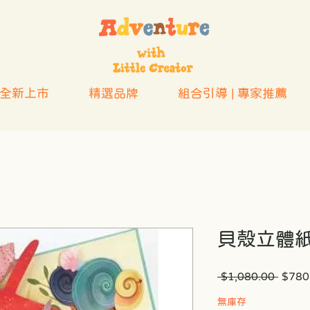
全新上市
精選品牌
組合引導 | 專家推薦
貝殼立體
一
 $1,080.00 
$780
般
價
無庫存
格