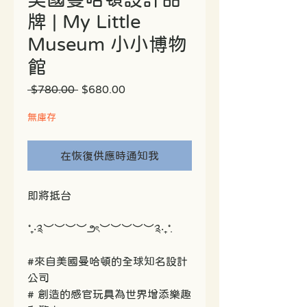
牌 | My Little
Museum 小小博物
館
一
促
 $780.00 
$680.00
般
銷
價
價
無庫存
格
格
在恢復供應時通知我
即將抵台
˚₊‧༉︶︶︶︶౨ৎ︶︶︶︶︶༉‧₊˚.
#來自美國曼哈頓的全球知名設計
公司
# 創造的感官玩具為世界增添樂趣