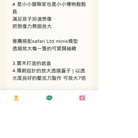
# 是小小冒險家也是小小博物館館
長
滿足孩子扮演想像
把想像力無限放大
推薦搭配safari Ltd minis模型
透鏡放大每一隻的可愛與細緻
3.實木打造的底盒
4.獨創設計的放大透鏡蓋子 | 以透
光度良好的壓克力製作 可放大7倍
˚₊‧༉︶︶︶︶౨ৎ︶︶︶︶︶༉‧₊˚.
美國設計中國製造
#長度約17公分