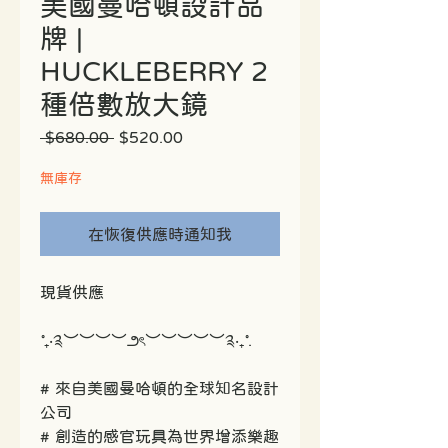
美國曼哈頓設計品
牌 |
HUCKLEBERRY 2
種倍數放大鏡
一
促
 $680.00 
$520.00
般
銷
價
價
無庫存
格
格
在恢復供應時通知我
現貨供應
˚₊‧༉︶︶︶︶౨ৎ︶︶︶︶︶༉‧₊˚.
# 來自美國曼哈頓的全球知名設計
公司
# 創造的感官玩具為世界增添樂趣