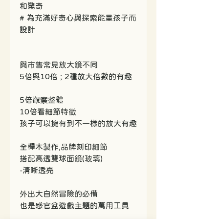
和驚奇
# 為充滿好奇心與探索能量孩子而
設計
與市售常見放大鏡不同
5倍與10倍 ; 2種放大倍數的有趣
5倍觀察整體
10倍看細節特徵
孩子可以擁有到不一樣的放大有趣
全櫸木製作,品牌刻印細節
搭配高透雙球面鏡(玻璃)
-清晰透亮
外出大自然冒險的必備
也是感官盆遊戲主題的萬用工具