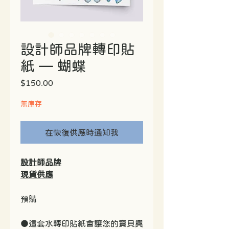
設計師品牌轉印貼
紙 — 蝴蝶
價
$150.00
格
無庫存
在恢復供應時通知我
設計師品牌
現貨供應
預購
●這套水轉印貼紙會讓您的寶貝興