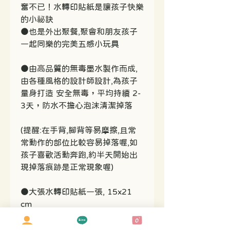
奮不已！水轉印貼紙是讓孩子快樂
的小祕訣
●也是外出聚餐,聚會和朋友孩子
一起同樂的完美五感小玩具
●由高品質的無毒墨水製作而成,
由各種風格的設計師設計,為孩子
量身打造 安全無毒，平均持續 2-
3天，防水不擔心泡沫清潔掉落
(提醒:在手背,腳背等易摩擦,且常
常動作的部位比較容易掉落喔,如
孩子喜歡活動奔跑,約半天開始出
現掉落痕跡是正常現象喔)
●大張水轉印貼紙一張, 15x21
cm
如何使用?