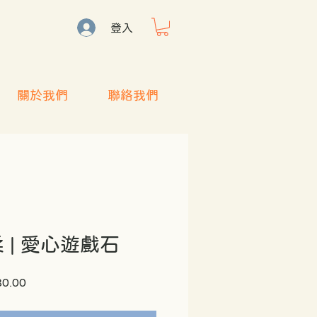
登入
關於我們
聯絡我們
 | 愛心遊戲石
促
80.00
銷
價
格