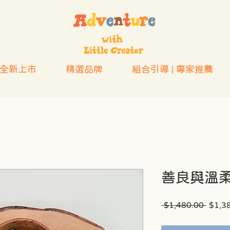
全新上市
精選品牌
組合引導 | 專家推薦
善良與溫柔
一
 $1,480.00 
$1,3
般
價
格