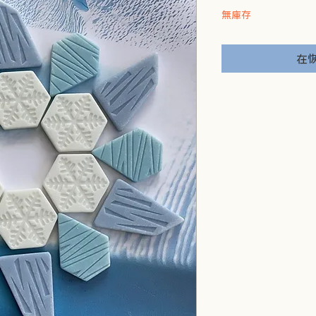
價
無庫存
格
在