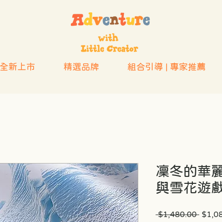
全新上市
精選品牌
組合引導 | 專家推薦
凜冬的華麗
與雪花遊
一
 $1,480.00 
$1,0
般