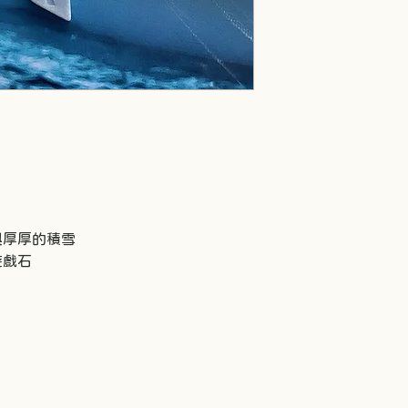
與厚厚的積雪
遊戲石