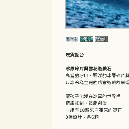
現貨抵台
冰原碎片與雪花遊戲石
高聳的冰山、飄浮的冰層碎片
以冰冷為主題的感官遊戲故事
讓孩子沈浸在冰雪的世界裡
精緻雕刻，鼓勵創造
一組有18顆來自凍原的寶石
3種設計、各6顆