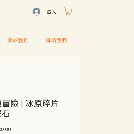
登入
關於我們
聯絡我們
冒險 | 冰原碎片
戲石
促
80.00
銷